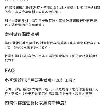
在
寒冷環境戶外烘焙
時，使用保溫系統很關鍵。比如用隔熱材質
的盒子存放冷凍食材，或是冰塊降溫。
對易受潮的食材，密封容器很有效。掌握
冰凍環境野外烹飪
技
巧，確保食物安全和美味。
食材儲存溫度控制
控制
露營防凍烹飪技巧
對食材保存很重要。肉類和海鮮保存在0-
4°C，蔬菜和水果則是4-10°C。
乾糧和調味料則存放在室溫。精準溫度控制，延長食材新鮮度和
保存期。
FAQ
冬季露營料理需要準備哪些烹飪工具?
必備工具包括野炊大湯鍋、爐具、平底鍋等。還有保溫容器、刀
具、砧板。這些器具能確保在寒冷環境中安全、高效地烹飪。
如何保存露營食材以維持新鮮度?