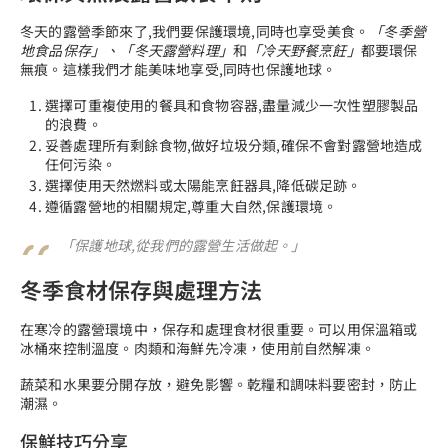
冬天的露營季節來了,我們要保護環境,同時也享受美食。
「冬季營
地食品保存」、「冬天露營料理」
和
「冷天野餐烹飪」
都要環保
無痕。這樣我們才能美味地享受,同時也保護地球。
選擇可重複使用的餐具和食物容器,盡量減少一次性塑膠製品
的浪費。
妥善處理所有剩餘食物,做好垃圾分類,確保不會對露營地造成
任何污染。
選擇使用天然燃料或太陽能烹飪器具,降低碳足跡。
遵循露營地的相關規定,尊重大自然,保護環境。
「保護地球,從我們的露營生活做起。」
冬季食材保存與處理方法
在寒冷的露營環境中，保存和處理食材很重要。可以用保溫箱或
冰桶來控制溫度。肉類和海鮮先冷凍，使用前自然解凍。
蔬菜和水果要分開存放，避免影響。乾糧和調味料要密封，防止
潮濕。
保鮮技巧分享