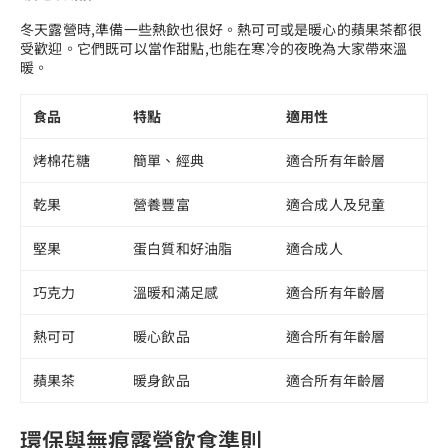
冬天露營時,準備一些熱飲也很好。熱可可或是暖心的蘋果茶都很
受歡迎。它們既可以當作甜點,也能在寒冷的夜晚為大家帶來溫
暖。
食品
特點
適用性
烤棉花糖
簡單、經典
適合所有年齡層
乾果
營養豐富
適合成人及兒童
堅果
蛋白質和好油脂
適合成人
巧克力
溫暖和滿足感
適合所有年齡層
熱可可
暖心飲品
適合所有年齡層
蘋果茶
暖身飲品
適合所有年齡層
環保與無痕露營飲食準則