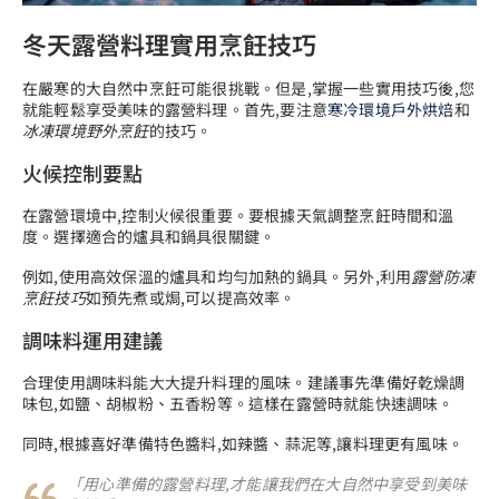
冬天露營料理實用烹飪技巧
在嚴寒的大自然中烹飪可能很挑戰。但是,掌握一些實用技巧後,您
就能輕鬆享受美味的露營料理。首先,要注意
寒冷環境戶外烘焙
和
冰凍環境野外烹飪
的技巧。
火候控制要點
在露營環境中,控制火候很重要。要根據天氣調整烹飪時間和溫
度。選擇適合的爐具和鍋具很關鍵。
例如,使用高效保溫的爐具和均勻加熱的鍋具。另外,利用
露營防凍
烹飪技巧
如預先煮或焗,可以提高效率。
調味料運用建議
合理使用調味料能大大提升料理的風味。建議事先準備好乾燥調
味包,如鹽、胡椒粉、五香粉等。這樣在露營時就能快速調味。
同時,根據喜好準備特色醬料,如辣醬、蒜泥等,讓料理更有風味。
「用心準備的露營料理,才能讓我們在大自然中享受到美味