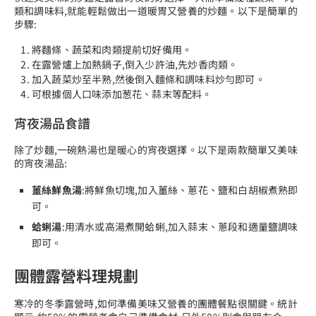
類和調味料,就能輕鬆做出一道暖胃又營養的炒麵。以下是簡單的
步驟:
將麵條、蔬菜和肉類提前切好備用。
在露營爐上加熱鍋子,倒入少許油,先炒香肉類。
加入蔬菜炒至半熟,然後倒入麵條和調味料炒勻即可。
可根據個人口味添加葱花、蒜末等配料。
宵夜湯品食譜
除了炒麵,一碗熱湯也是暖心的宵夜選擇。以下是兩款簡單又美味
的宵夜湯品:
薑絲鮮魚湯
:將鮮魚切塊,加入薑絲、蔥花、鹽和白胡椒煮熟即
可。
蛤蜊湯
:用清水或高湯煮開蛤蜊,加入蒜末、蔥段和適量鹽調味
即可。
團體露營料理規劃
寒冷的冬季露營時,如何準備美味又營養的團體餐點很關鍵。統計