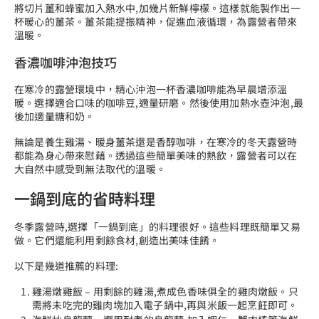
將切片薑和蜂蜜加入熱水中,加幾片新鮮檸檬。這樣就能製作出一
杯暖心的薑茶。薑茶能提振精神，促進血液循環，為露營者帶來
溫暖。
香濃咖啡沖泡技巧
在寒冷的露營環境中，精心沖泡一杯香濃咖啡能為早晨增添溫
暖。選擇適合口味的咖啡豆,適量研磨。然後使用加熱水壺沖泡,最
後加適量糖和奶。
無論是養生雞湯、暖身薑茶還是香醇咖啡，在寒冷的冬天露營時
都能為身心帶來慰藉。透過這些簡單美味的熱飲，露營者可以在
大自然中感受到無法取代的溫暖。
一鍋到底的省時料理
冬季露營時,選擇「一鍋到底」的料理很好。這些料理既簡單又易
做。它們還能利用剩餘食材,創造出美味佳餚。
以下是幾道推薦的料理:
雞湯燉雞飯 – 用剩餘的雞湯,煮成色香味俱全的雞肉燉飯。只
需將未吃完的雞肉塊加入電子鍋中,再與米飯一起烹飪即可。