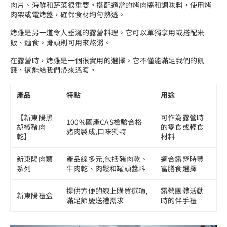
肉片、海鮮和蔬菜很重要。搭配適當的烤肉醬和調味料，使用烤
肉架或電烤盤，確保食材均勻熟透。
烤雞是另一道令人垂涎的露營料理。它可以單獨享用或搭配米
飯、麵食。骨頭則可用來熬粥。
在露營時，烤雞是一個很實用的選擇。它不僅能滿足我們的飢
餓，還能給我們帶來溫暖。
產品
特點
用途
【新東陽黑
可作為露營時
100%國產CAS檢驗合格
胡椒豬肉
的零食或輕食
豬肉製成,口味獨特
乾】
材料
新東陽肉類
產品線多元,包括豬肉乾、
適合露營時豐
系列
牛肉乾、肉鬆和罐頭醬料
富膳食選擇
提供方便的線上購買選項,
露營團體活動
新東陽禮盒
滿足節慶送禮需求
時的伴手禮