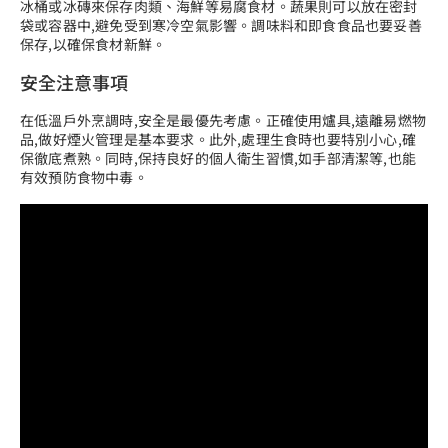
冰桶或冰磚來保存肉類、海鮮等易腐食材。蔬果則可以放在密封
袋或容器中,避免受到寒冷空氣影響。調味料和即食食品也要妥善
保存,以確保食材新鮮。
安全注意事項
在
低溫戶外烹調
時,安全是最優先考慮。正確使用爐具,遠離易燃物
品,做好煙火管理是基本要求。此外,處理生食時也要特別小心,確
保徹底煮熟。同時,保持良好的個人衛生習慣,如手部清潔等,也能
有效預防食物中毒。