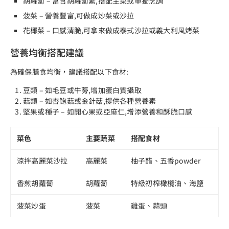
胡蘿蔔 – 富含胡蘿蔔素,搭配主菜或單獨烹調
菠菜 – 營養豐富,可做成炒菜或沙拉
花椰菜 – 口感清脆,可拿來做成泰式沙拉或義大利風烤菜
營養均衡搭配建議
為確保膳食均衡，建議搭配以下食材:
豆類 – 如毛豆或牛蒡,增加蛋白質攝取
菇類 – 如杏鮑菇或金針菇,提供各種營養素
堅果或種子 – 如開心果或亞麻仁,增添營養和酥脆口感
菜色
主要蔬菜
搭配食材
涼拌高麗菜沙拉
高麗菜
柚子醋、五香powder
香煎胡蘿蔔
胡蘿蔔
特級初榨橄欖油、海鹽
菠菜炒蛋
菠菜
雞蛋、蒜頭