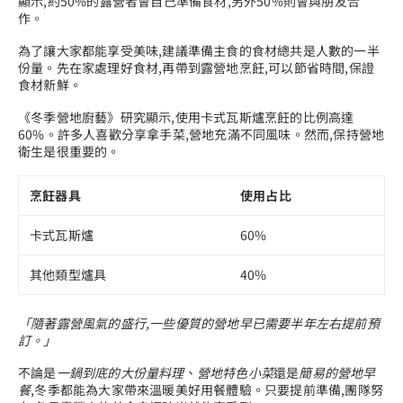
顯示,約50%的露營者會自己準備食材,另外50%則會與朋友合
作。
為了讓大家都能享受美味,建議準備主食的食材總共是人數的一半
份量。先在家處理好食材,再帶到露營地烹飪,可以節省時間,保證
食材新鮮。
《冬季營地廚藝》研究顯示,使用卡式瓦斯爐烹飪的比例高達
60%。許多人喜歡分享拿手菜,營地充滿不同風味。然而,保持營地
衛生是很重要的。
烹飪器具
使用占比
卡式瓦斯爐
60%
其他類型爐具
40%
「隨著露營風氣的盛行,一些優質的營地早已需要半年左右提前預
訂。」
不論是
一鍋到底的大份量料理
、
營地特色小菜
還是
簡易的營地早
餐
,冬季都能為大家帶來溫暖美好用餐體驗。只要提前準備,團隊努