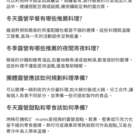
可以利用時令蔬菜如高麗菜、胡蘿蔔等,製作簡易的炒菜或加入湯
品中。建議搭配豆類或菇類,確保攝取足夠的蛋白質。
冬天露營早餐有哪些推薦料理?
雞湯熬粥和簡易的煎蛋配麵包都是不錯的選擇。這些料理既溫暖
又營養,能為一天的活動提供足夠能量。
冬季露營有哪些推薦的夜間宵夜料理?
簡易的炒麵和暖胃湯品,如薑絲鮮魚湯或蛤蜊湯,都是很好的選擇。
這些料理不僅能提供溫暖,還能幫助睡眠。
團體露營應該如何規劃料理準備?
可以選擇一鍋到底的大份量料理,如大鍋炒飯或火鍋。分工合作,讓
每個人負責不同部分。並準備一些可提前製作的食品。
冬天露營甜點和零食該如何準備?
烤棉花糖和S’mores是經典的露營甜點。乾果、堅果或巧克力也
是不錯的零食選擇。熱可可或蘋果茶等熱飲既可作為甜點,又能在
寒冷中為人帶來溫暖。