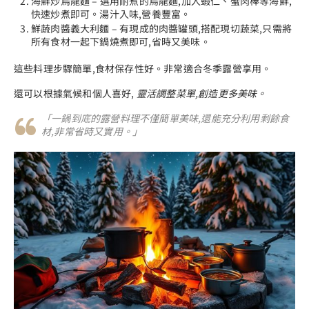
海鮮炒烏龍麵 – 選用耐煮的烏龍麵,加入蝦仁、蟹肉棒等海鮮,
快速炒煮即可。湯汁入味,營養豐富。
鮮蔬肉醬義大利麵 – 有現成的肉醬罐頭,搭配現切蔬菜,只需將
所有食材一起下鍋燒煮即可,省時又美味。
這些料理步驟簡單,食材保存性好。非常適合冬季露營享用。
還可以根據氣候和個人喜好,
靈活調整菜單,創造更多美味。
「一鍋到底的露營料理不僅簡單美味,還能充分利用剩餘食
材,非常省時又實用。」