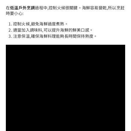
在
低溫戶外烹調
過程中,控制火候很關鍵。海鮮容易變乾,所以烹飪
時要小心:
控制火候,避免海鮮過度煮熟。
適當加入調味料,可以提升海鮮的鮮美口感。
注意保溫,確保海鮮料理能夠長時間保持熱度。