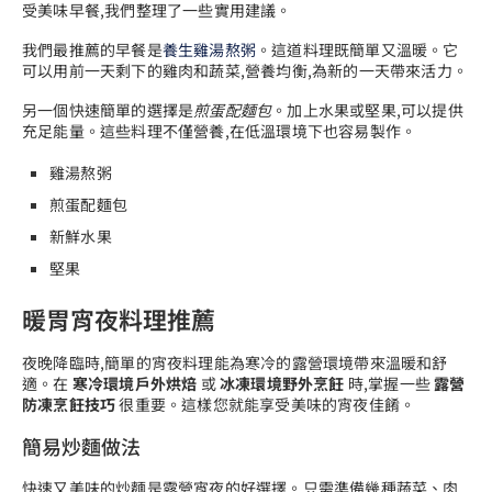
受美味早餐,我們整理了一些實用建議。
我們最推薦的早餐是
養生雞湯熬粥
。這道料理既簡單又溫暖。它
可以用前一天剩下的雞肉和蔬菜,營養均衡,為新的一天帶來活力。
另一個快速簡單的選擇是
煎蛋配麵包
。加上水果或堅果,可以提供
充足能量。這些料理不僅營養,在低溫環境下也容易製作。
雞湯熬粥
煎蛋配麵包
新鮮水果
堅果
暖胃宵夜料理推薦
夜晚降臨時,簡單的宵夜料理能為寒冷的露營環境帶來溫暖和舒
適。在
寒冷環境戶外烘焙
或
冰凍環境野外烹飪
時,掌握一些
露營
防凍烹飪技巧
很重要。這樣您就能享受美味的宵夜佳餚。
簡易炒麵做法
快速又美味的炒麵是露營宵夜的好選擇。只需準備幾種蔬菜、肉