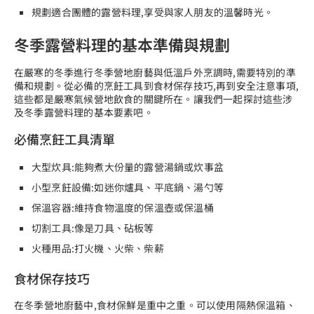
規劃適合團體的露營料理,享受與家人朋友的溫馨時光。
冬季露營料理的基本準備與規劃
在嚴寒的冬季進行
冬季營地廚藝
與
低溫戶外烹調
時,需要特別的準
備和規劃。從必備的烹飪工具到食材保存技巧,再到安全注意事項,
這些都是
嚴寒氣候營地飲食
的關鍵所在。讓我們一起探討這些涉
及冬季露營料理的基本要素吧。
必備烹飪工具清單
大型炊具:能夠煮大份量的露營湯鍋或炊事盆
小型烹飪設備:如迷你爐具、平底鍋、湯勺等
保溫容器:維持食物溫度的保溫壺或保溫桶
切割工具:像是刀具、砧板等
火種用品:打火機、火柴、柴薪
食材保存技巧
在
冬季營地廚藝
中,食材保鮮是重中之重。可以使用隔熱保溫箱、