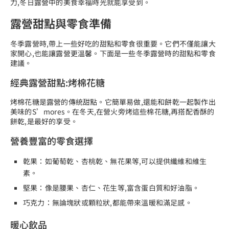
力,冬日露營中的美食幸福時光就能享受到。
露營甜點與零食準備
冬季露營時,帶上一些好吃的甜點和零食很重要。它們不僅能讓大
家開心,也能讓露營更溫馨。下面是一些冬季露營時的甜點和零食
建議。
經典露營甜點:烤棉花糖
烤棉花糖是露營的傳統甜點。它簡單易做,還能和餅乾一起製作出
美味的S’mores。在冬天,在營火旁烤這些棉花糖,再搭配香酥的
餅乾,是最好的享受。
營養豐富的零食選擇
乾果：如葡萄乾、杏桃乾、無花果等,可以提供纖維和維生
素。
堅果：像是腰果、杏仁、花生等,富含蛋白質和好油脂。
巧克力：無論塊狀或顆粒狀,都能帶來溫暖和滿足感。
暖心飲品