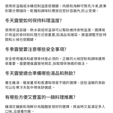
使用保溫箱或冰桶控制溫度很關鍵。肉類和海鮮可預先冷凍,蔬果
則需分開儲存。乾糧和調味料應放在密封容器內,防止受潮。
冬天露營如何保持料理溫度?
使用保溫容器、熱水袋或保溫袋可以幫助維持食物溫度。選擇易
於保溫的食材和料理方式很重要,如湯品和燉菜。適當調整烹飪時
間和火候也很關鍵。
冬季露營要注意哪些安全事項?
安全使用爐具和處理食材是必須的。正確的火候控制和調味運用
很重要。還要遵循露營地規定,採取環保無痕的做法。
冬天露營適合準備哪些湯品和熱飲?
養生雞湯、暖身薑茶和香濃咖啡是不錯的選擇。這些溫暖的食飲
可以在寒冷天氣中帶來舒適感。
有哪些方便又豐富的一鍋料理推薦?
雞湯炊雞飯和海鮮炒烏龍麵是很好的選擇。既省時又能滿足多人
口味,且營養均衡。