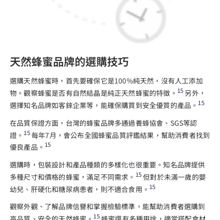
天然蜂蜜品牌的選購技巧
選購天然蜂蜜時，首先要確保它是100%純天然，沒有人工添加
15
物。觀察蜂蜜是否有自然結晶是純正天然蜂蜜的特徵。
另外，
15
選擇知名品牌如客錸企業等，能確保購買到安全優質的產品。
在品質保證方面，台灣的蜂蜜品牌多通過養蜂協會、SGS等認
15
證。
每年7月，會公布全國蜂蜜品質評鑑結果，幫助消費者找到
15
優良產品。
選購時，包裝設計和產品種類的多樣化也很重要。知名品牌提供
15
多種尺寸和價格的蜂蜜，滿足不同需求。
但對於未滿一歲的嬰
15
幼兒、肝硬化和糖尿病患者，則不適合食用。
觀察外觀、了解品牌信譽和掌握檢驗標準，能幫助消費者選購到
15
高品質、安全的天然蜂蜜。
蜂蜜還有多種用途，適當搭配食材