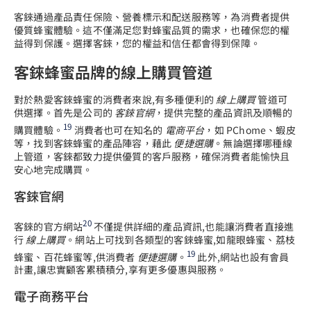
客錸通過產品責任保險、營養標示和配送服務等，為消費者提供
優質蜂蜜體驗。這不僅滿足您對蜂蜜品質的需求，也確保您的權
益得到保護。選擇客錸，您的權益和信任都會得到保障。
客錸蜂蜜品牌的線上購買管道
對於熱愛客錸蜂蜜的消費者來說,有多種便利的
線上購買
管道可
供選擇。首先是公司的
客錸官網
，提供完整的產品資訊及順暢的
19
購買體驗。
消費者也可在知名的
電商平台
，如 PChome、蝦皮
等，找到客錸蜂蜜的產品陣容，藉此
便捷選購
。無論選擇哪種線
上管道，客錸都致力提供優質的客戶服務，確保消費者能愉快且
安心地完成購買。
客錸官網
20
客錸的官方網站
不僅提供詳細的產品資訊,也能讓消費者直接進
行
線上購買
。網站上可找到各類型的客錸蜂蜜,如龍眼蜂蜜、荔枝
19
蜂蜜、百花蜂蜜等,供消費者
便捷選購
。
此外,網站也設有會員
計畫,讓忠實顧客累積積分,享有更多優惠與服務。
電子商務平台