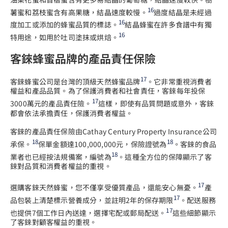
16
薯蜜和荔枝蜜含有高果糖，結晶速度較慢。
過度結晶是未經過
16
度加工或添加的蜂蜜品質的標誌。
結晶蜂蜜在許多食譜中有獨
16
特用途，如用於吐司塗抹或烘焙。
客錸蜂蜜品牌的產品責任保險
17
客錸蜂蜜公司是台灣的頂級天然蜂蜜品牌
。它非常重視消費者
權益和產品品質。為了保護消費者和社會責任，客錸每年投保
17
3000萬元的產品責任險。
這樣，即使有品質問題或意外，客錸
都會依法承擔責任，保護消費者權益。
客錸的產品責任保險由Cathay Century Property Insurance公司
18
18
承保。
保單金額達100,000,000元，保險證號為
。客錸的食品
18
業者也已經按法規備案，編號為
。這種全方位的保障顯示了客
錸對品質和消費者權益的重視。
17
選購客錸天然蜂蜜，您不僅享受優質產品，還能安心無憂。
產
17
品包裝上清楚標示營養成分，並註明2年的保存期限
。配送服務
17
也提供7個工作日內送達，選擇宅配或郵局配送。
這些細節顯示
了客錸對顧客權益的重視。