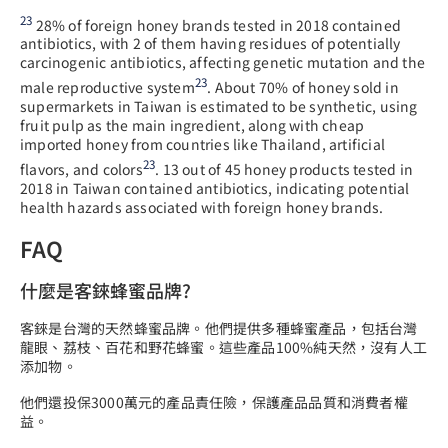
23
28% of foreign honey brands tested in 2018 contained
antibiotics, with 2 of them having residues of potentially
carcinogenic antibiotics, affecting genetic mutation and the
23
male reproductive system
. About 70% of honey sold in
supermarkets in Taiwan is estimated to be synthetic, using
fruit pulp as the main ingredient, along with cheap
imported honey from countries like Thailand, artificial
23
flavors, and colors
. 13 out of 45 honey products tested in
2018 in Taiwan contained antibiotics, indicating potential
health hazards associated with foreign honey brands.
FAQ
什麼是客錸蜂蜜品牌?
客錸是台灣的天然蜂蜜品牌。他們提供多種蜂蜜產品，包括台灣
龍眼、荔枝、百花和野花蜂蜜。這些產品100%純天然，沒有人工
添加物。
他們還投保3000萬元的產品責任險，保護產品品質和消費者權
益。