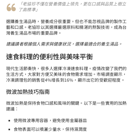
「老協珍不僅在營養價值上領先，更在口感與品質上樹立
了高標準」
選購養生湯品時，營養成分很重要。但也不能忽視品牌的製作工
藝和口感。老協珍以其選擇嚴選原料和精湛的熬製技術，成為台
灣養生湯品市場的重要品牌。
建議讀者根據個人需求與健康狀況，選擇最適合的養生湯品。
速食料理的便利性與美味平衡
現代生活節奏快，很多人選擇冷凍速食料理。疫情改變了我們的
生活方式，大家對方便又美味的食物需求增加。市場調查顯示，
冷凍調理包的銷售從4%增長到16%，顯示出它的受歡迎程度。
微波加熱技巧指南
微波加熱是保持食物口感和風味的關鍵。以下是一些實用的加熱
建議：
使用微波專用容器，避免使用金屬器皿
食物表面可以噴灑少量水，保持濕潤度