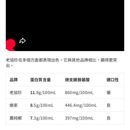
老協珍在多個方面都表現出色。它與其他品牌相比，顯得更突
出。
品牌
蛋白質含量
總支鏈胺基酸
適口性
老協珍
11
.8g/100mL
860mg/100mL
優
娘家
8
.5g/100mL
446.4mg/100mL
良
農純鄉
7
.3g/100mL
397mg/100mL
良