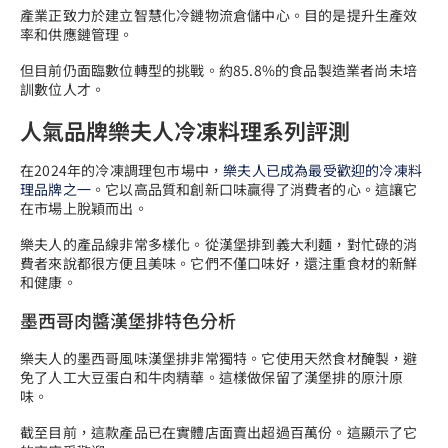
產業正致力於建立智慧化冷鏈物流倉儲中心。目的是提升生產效
率和供應鏈管理。
但目前仍面臨數位轉型的挑戰。約85.8%的食品製造業者尚未培
訓數位人才。
人氣品牌樂夫人冷凍料理系列評測
在2024年的冷凍調理包市場中，
樂夫人已成為最受歡迎的冷凍料
理品牌之一
。它以高品質和創新口味贏得了消費者的心。這讓它
在市場上脫穎而出。
樂夫人的產品線非常多樣化。從漢堡排到義大利麵，對忙碌的消
費者來說都很方便且美味。它們不僅口味好，還注重食材的新鮮
和健康。
墨西哥肉醬漢堡排特色分析
樂夫人的墨西哥風味漢堡排非常獨特。它使用天然食材醃製，避
免了人工大豆蛋白和牛肉精華。這樣做保留了漢堡排的原汁原
味。
截至目前，這款產品已在實體店面賣出超過百萬份。這顯示了它