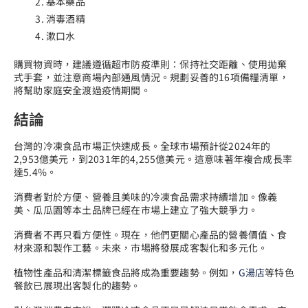
基本藥品
消毒酒精
漱口水
購買物資時，建議遵循超市防疫準則：保持社交距離、使用拋棄
式手套，並注意商場內部通風情況。規劃妥善的16項備糧清單，
將幫助家庭安全渡過疫情期間。
結論
台灣的冷凍食品市場正快速成長。全球市場預計從2024年的
2,953億美元，到2031年的4,255億美元。這意味著年複合成長率
達5.4%。
消費者對於方便、營養且美味的冷凍食品需求持續增加。像義
美、瓜瓜園等本土品牌已經在市場上建立了強大競爭力。
消費者不再只看方便性。現在，他們更關心產品的營養價值、食
材來源和製作工藝。未來，市場將發展成客製化和多元化。
植物性產品和清潔標籤食品將成為重要趨勢。例如，
G湯店
等特色
餐飲已展現出客製化的趨勢。