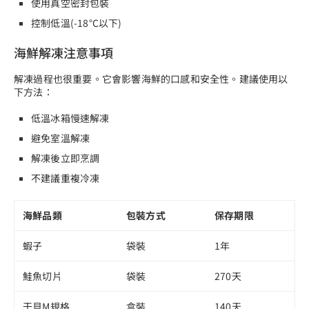
使用真空密封包裝
控制低溫(-18°C以下)
海鮮解凍注意事項
解凍過程也很重要。它會影響海鮮的口感和安全性。建議使用以
下方法：
低溫冰箱慢速解凍
避免室溫解凍
解凍後立即烹調
不建議重複冷凍
海鮮品類
包裝方式
保存期限
蝦子
袋裝
1年
鮭魚切片
袋裝
270天
干貝M規格
盒裝
140天