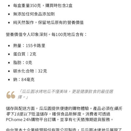
每盒重量350克，購買時包含2盒
無添加任何食品添加劑
純天然製作，保留地瓜原有的營養價值
營養價值令人印象深刻。每100克地瓜含有：
熱量：155卡路里
蛋白質：2克
脂肪：0克
碳水化合物：32克
鈉：84毫克
「瓜瓜園冰烤地瓜不僅美味，更是健康飲食的最佳選
擇。」
儲存與配送方面，瓜瓜園提供便捷的購物體驗。產品必須在
攝氏
零下18度以下
低溫儲存，確保食品新鮮度。消費者可透過
PChome 24h購物平台訂購，並享有七天猶豫期退貨服務。
由台灣本土企業締盟股份有限公司製造，瓜瓜園冰烤地瓜展現了