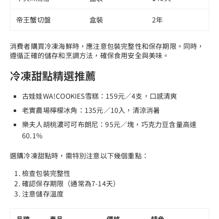
帝王蟹切盤
盒裝
2年
消費者購買冷凍海鮮時，應注意包裝完整性和保存期限。同時，
遵循正確的儲存和烹調方法，確保食用安全與美味。
冷凍甜點精選推薦
古娃娃WA!COOKIES雪糕：159元／4支，口感清爽
老實農場檸檬冰角：135元／10入，清涼消暑
樂夫人胡桃濃可可布朗尼：95元／塊，巧克力豆含量高達
60.1%
選購冷凍甜點時，需特別注意以下幾個重點：
檢查包裝完整性
確認保存期限（通常為7-14天）
注意儲存溫度
品牌
產品
價格
特色