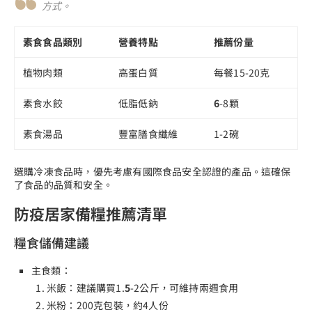
方式。
素食食品類別
營養特點
推薦份量
植物肉類
高蛋白質
每餐15-20克
素食水餃
低脂低鈉
6
-8顆
素食湯品
豐富膳食纖維
1-2碗
選購冷凍食品時，優先考慮有國際食品安全認證的產品。這確保
了食品的品質和安全。
防疫居家備糧推薦清單
糧食儲備建議
主食類：
米飯：建議購買1.
5
-2公斤，可維持兩週食用
米粉：200克包裝，約4人份