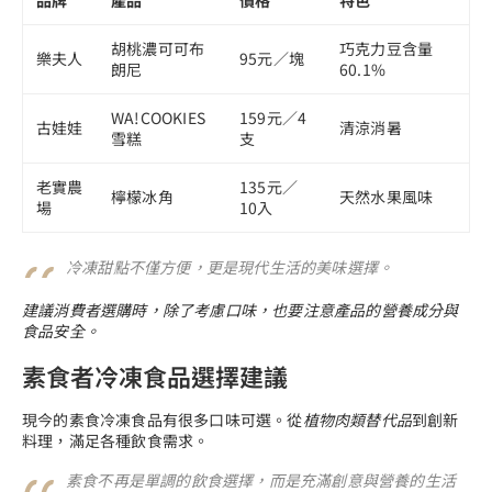
胡桃濃可可布
巧克力豆含量
樂夫人
95元／塊
朗尼
60.1%
WA!COOKIES
159元／4
古娃娃
清涼消暑
雪糕
支
老實農
135元／
檸檬冰角
天然水果風味
場
10入
冷凍甜點不僅方便，更是現代生活的美味選擇。
建議消費者選購時，除了考慮口味，也要注意產品的營養成分與
食品安全。
素食者冷凍食品選擇建議
現今的素食冷凍食品有很多口味可選。從
植物肉類替代品
到創新
料理，滿足各種飲食需求。
素食不再是單調的飲食選擇，而是充滿創意與營養的生活