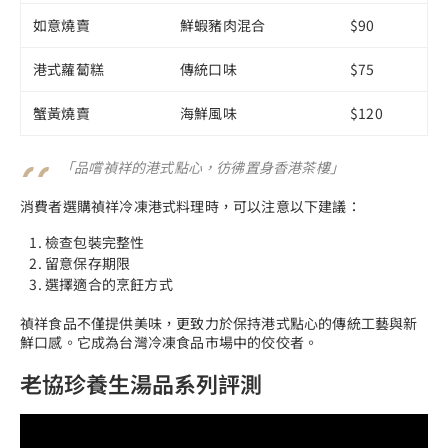
如意燒賣
鮮蝦豬肉混合
$90
港式蘿蔔糕
傳統口味
$75
蟹黃燒賣
海鮮風味
$120
「品嚐禎祥的港式點心，彷彿置身香港茶樓」
消費者選購禎祥冷凍港式料理時，可以注意以下建議：
檢查包裝完整性
留意保存期限
選擇適合的烹飪方式
禎祥食品不僅提供美味，更致力於保持港式點心的傳統工藝與新
鮮口感。它成為台灣冷凍食品市場中的佼佼者。
老協珍養生湯品系列評測