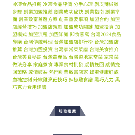
冷凍食品推薦
冷凍食品評價
分手心理
剝皮辣椒雞
步驟
創業加盟推薦
創業成功秘訣
創業指南
創業準
備
創業致富首選方案
創業重要事項
加盟合約
加盟
店經營技巧
加盟店規劃
加盟成功關鍵
加盟投資
加
盟模式
加盟流程
加盟知識
即食燕窩
台灣2024食品
導購
台灣傳統料理
台灣加盟店排行榜
台灣加盟店
推薦
台灣加盟投資
台灣家常菜菜譜
台灣美食推介
台灣美食秘訣
台灣農產品
台灣道地家常菜
家常菜
做法分享
家庭煮食
專業食材批發
感情挽回
感情挽
回策略
感情破裂
熱門創業致富店家
蜂蜜健康好處
血糖控制
辣椒雞烹飪技巧
辣椒雞食譜
黑巧克力
黑
巧克力食用建議
服務推薦