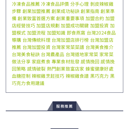
冷凍食品推薦
冷凍食品評價
分手心理
剝皮辣椒雞
步驟
創業加盟推薦
創業成功秘訣
創業指南
創業準
備
創業致富首選方案
創業重要事項
加盟合約
加盟
店經營技巧
加盟店規劃
加盟成功關鍵
加盟投資
加
盟模式
加盟流程
加盟知識
即食燕窩
台灣2024食品
導購
台灣傳統料理
台灣加盟店排行榜
台灣加盟店
推薦
台灣加盟投資
台灣家常菜菜譜
台灣美食推介
台灣美食秘訣
台灣農產品
台灣道地家常菜
家常菜
做法分享
家庭煮食
專業食材批發
感情挽回
感情挽
回策略
感情破裂
熱門創業致富店家
蜂蜜健康好處
血糖控制
辣椒雞烹飪技巧
辣椒雞食譜
黑巧克力
黑
巧克力食用建議
服務推薦