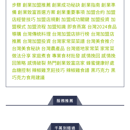
步驟
創業加盟推薦
創業成功秘訣
創業指南
創業準
備
創業致富首選方案
創業重要事項
加盟合約
加盟
店經營技巧
加盟店規劃
加盟成功關鍵
加盟投資
加
盟模式
加盟流程
加盟知識
即食燕窩
台灣2024食品
導購
台灣傳統料理
台灣加盟店排行榜
台灣加盟店
推薦
台灣加盟投資
台灣家常菜菜譜
台灣美食推介
台灣美食秘訣
台灣農產品
台灣道地家常菜
家常菜
做法分享
家庭煮食
專業食材批發
感情挽回
感情挽
回策略
感情破裂
熱門創業致富店家
蜂蜜健康好處
血糖控制
辣椒雞烹飪技巧
辣椒雞食譜
黑巧克力
黑
巧克力食用建議
服務推薦
千萬別錯過