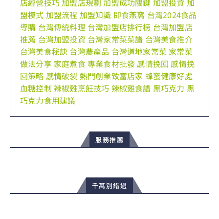
店經營技巧
加盟店規劃
加盟成功關鍵
加盟投資
加
盟模式
加盟流程
加盟知識
即食燕窩
台灣2024食品
導購
台灣傳統料理
台灣加盟店排行榜
台灣加盟店
推薦
台灣加盟投資
台灣家常菜菜譜
台灣美食推介
台灣美食秘訣
台灣農產品
台灣道地家常菜
家常菜
做法分享
家庭煮食
專業食材批發
感情挽回
感情挽
回策略
感情破裂
熱門創業致富店家
蜂蜜健康好處
血糖控制
辣椒雞烹飪技巧
辣椒雞食譜
黑巧克力
黑
巧克力食用建議
服務推薦
千萬別錯過