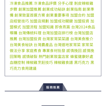
冷凍食品推薦
冷凍食品評價
分手心理
剝皮辣椒雞
步驟
創業加盟推薦
創業成功秘訣
創業指南
創業準
備
創業致富首選方案
創業重要事項
加盟合約
加盟
店經營技巧
加盟店規劃
加盟成功關鍵
加盟投資
加
盟模式
加盟流程
加盟知識
即食燕窩
台灣2024食品
導購
台灣傳統料理
台灣加盟店排行榜
台灣加盟店
推薦
台灣加盟投資
台灣家常菜菜譜
台灣美食推介
台灣美食秘訣
台灣農產品
台灣道地家常菜
家常菜
做法分享
家庭煮食
專業食材批發
感情挽回
感情挽
回策略
感情破裂
熱門創業致富店家
蜂蜜健康好處
血糖控制
辣椒雞烹飪技巧
辣椒雞食譜
黑巧克力
黑
巧克力食用建議
服務推薦