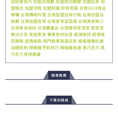
店經營技巧
加盟店規劃
加盟成功關鍵
加盟投資
加
盟模式
加盟流程
加盟知識
即食燕窩
台灣2024食品
導購
台灣傳統料理
台灣加盟店排行榜
台灣加盟店
推薦
台灣加盟投資
台灣家常菜菜譜
台灣美食推介
台灣美食秘訣
台灣農產品
台灣道地家常菜
家常菜
做法分享
家庭煮食
專業食材批發
感情挽回
感情挽
回策略
感情破裂
熱門創業致富店家
蜂蜜健康好處
血糖控制
辣椒雞烹飪技巧
辣椒雞食譜
黑巧克力
黑
巧克力食用建議
服務推薦
千萬別錯過