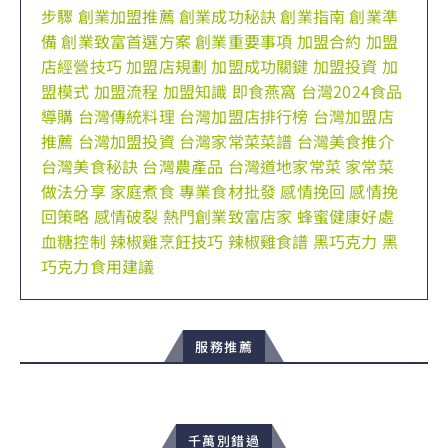
步驟
創業加盟推薦
創業成功秘訣
創業指南
創業準
備
創業致富首選方案
創業重要事項
加盟合約
加盟
店經營技巧
加盟店規劃
加盟成功關鍵
加盟投資
加
盟模式
加盟流程
加盟知識
即食燕窩
台灣2024食品
導購
台灣傳統料理
台灣加盟店排行榜
台灣加盟店
推薦
台灣加盟投資
台灣家常菜菜譜
台灣美食推介
台灣美食秘訣
台灣農產品
台灣道地家常菜
家常菜
做法分享
家庭煮食
專業食材批發
感情挽回
感情挽
回策略
感情破裂
熱門創業致富店家
蜂蜜健康好處
血糖控制
辣椒雞烹飪技巧
辣椒雞食譜
黑巧克力
黑
巧克力食用建議
服務推薦
千萬別錯過