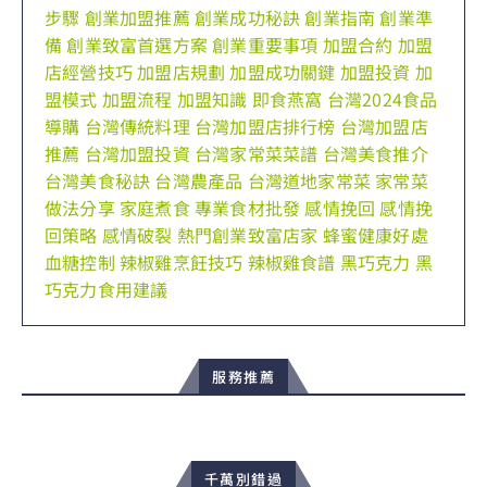
步驟
創業加盟推薦
創業成功秘訣
創業指南
創業準
備
創業致富首選方案
創業重要事項
加盟合約
加盟
店經營技巧
加盟店規劃
加盟成功關鍵
加盟投資
加
盟模式
加盟流程
加盟知識
即食燕窩
台灣2024食品
導購
台灣傳統料理
台灣加盟店排行榜
台灣加盟店
推薦
台灣加盟投資
台灣家常菜菜譜
台灣美食推介
台灣美食秘訣
台灣農產品
台灣道地家常菜
家常菜
做法分享
家庭煮食
專業食材批發
感情挽回
感情挽
回策略
感情破裂
熱門創業致富店家
蜂蜜健康好處
血糖控制
辣椒雞烹飪技巧
辣椒雞食譜
黑巧克力
黑
巧克力食用建議
服務推薦
千萬別錯過