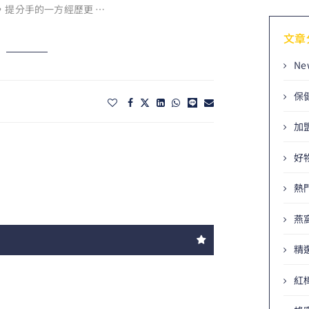
，提分手的一方經歷更 …
文章
Ne
保
加
好
熱
燕
精
紅