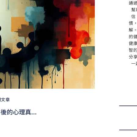
通
幫
信
慣
解
的
健
智
分
一
門文章
的心理真...