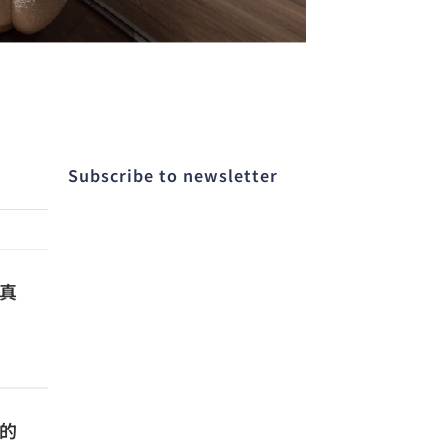
Subscribe to newsletter​
真
的