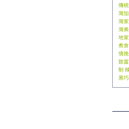
傳統
灣加
灣家
灣美
地家
煮食
情挽
致富
制
黑巧