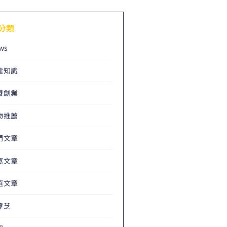
分類
ws
健知識
盟創業
物推薦
門文章
窩文章
選文章
樟芝