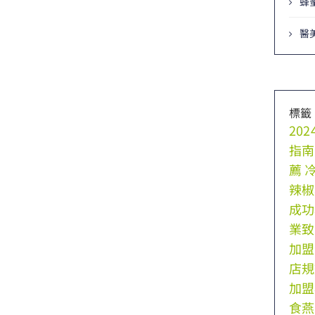
蜂
醫
標籤
20
指南
薦
辣椒
成功
業致
加盟
店規
加盟
食燕