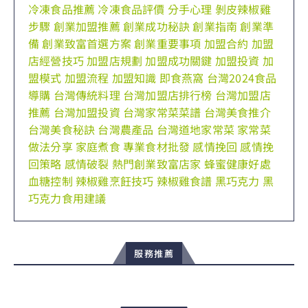
冷凍食品推薦
冷凍食品評價
分手心理
剝皮辣椒雞
步驟
創業加盟推薦
創業成功秘訣
創業指南
創業準
備
創業致富首選方案
創業重要事項
加盟合約
加盟
店經營技巧
加盟店規劃
加盟成功關鍵
加盟投資
加
盟模式
加盟流程
加盟知識
即食燕窩
台灣2024食品
導購
台灣傳統料理
台灣加盟店排行榜
台灣加盟店
推薦
台灣加盟投資
台灣家常菜菜譜
台灣美食推介
台灣美食秘訣
台灣農產品
台灣道地家常菜
家常菜
做法分享
家庭煮食
專業食材批發
感情挽回
感情挽
回策略
感情破裂
熱門創業致富店家
蜂蜜健康好處
血糖控制
辣椒雞烹飪技巧
辣椒雞食譜
黑巧克力
黑
巧克力食用建議
服務推薦