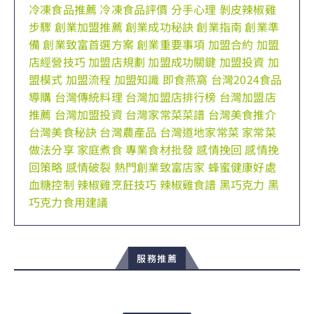
冷凍食品推薦
冷凍食品評價
分手心理
剝皮辣椒雞
步驟
創業加盟推薦
創業成功秘訣
創業指南
創業準
備
創業致富首選方案
創業重要事項
加盟合約
加盟
店經營技巧
加盟店規劃
加盟成功關鍵
加盟投資
加
盟模式
加盟流程
加盟知識
即食燕窩
台灣2024食品
導購
台灣傳統料理
台灣加盟店排行榜
台灣加盟店
推薦
台灣加盟投資
台灣家常菜菜譜
台灣美食推介
台灣美食秘訣
台灣農產品
台灣道地家常菜
家常菜
做法分享
家庭煮食
專業食材批發
感情挽回
感情挽
回策略
感情破裂
熱門創業致富店家
蜂蜜健康好處
血糖控制
辣椒雞烹飪技巧
辣椒雞食譜
黑巧克力
黑
巧克力食用建議
服務推薦