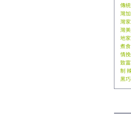
傳統
灣加
灣家
灣美
地家
煮食
情挽
致富
制
黑巧