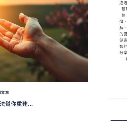
通
幫
信
慣
解
的
健
智
分
一
門文章
幫你重建...