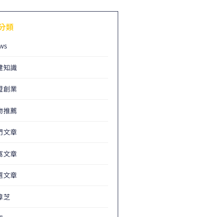
分類
ws
健知識
盟創業
物推薦
門文章
窩文章
選文章
樟芝