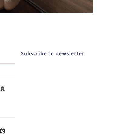
Subscribe to newsletter​
真
的