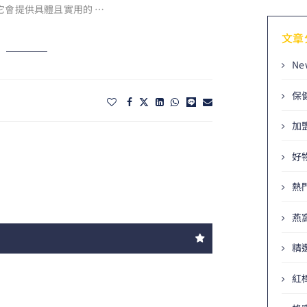
它會提供具體且實用的 …
文章
Ne
保
加
好
熱
燕
精
紅