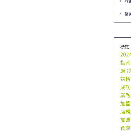
蜂
醫
標籤
20
指南
薦
辣椒
成功
業致
加盟
店規
加盟
食燕