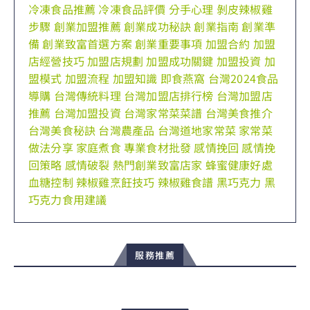
冷凍食品推薦
冷凍食品評價
分手心理
剝皮辣椒雞
步驟
創業加盟推薦
創業成功秘訣
創業指南
創業準
備
創業致富首選方案
創業重要事項
加盟合約
加盟
店經營技巧
加盟店規劃
加盟成功關鍵
加盟投資
加
盟模式
加盟流程
加盟知識
即食燕窩
台灣2024食品
導購
台灣傳統料理
台灣加盟店排行榜
台灣加盟店
推薦
台灣加盟投資
台灣家常菜菜譜
台灣美食推介
台灣美食秘訣
台灣農產品
台灣道地家常菜
家常菜
做法分享
家庭煮食
專業食材批發
感情挽回
感情挽
回策略
感情破裂
熱門創業致富店家
蜂蜜健康好處
血糖控制
辣椒雞烹飪技巧
辣椒雞食譜
黑巧克力
黑
巧克力食用建議
服務推薦