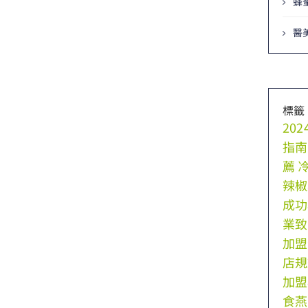
蜂
醫
標籤
20
指南
薦
辣椒
成功
業致
加盟
店規
加盟
食燕