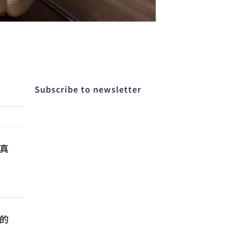
Subscribe to newsletter​
真
的