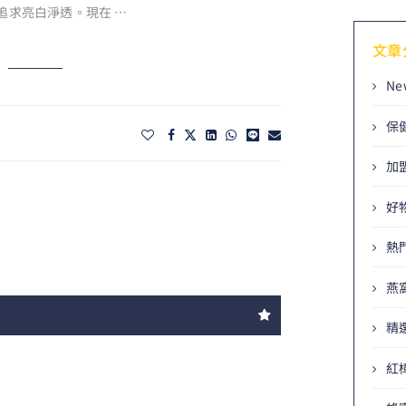
追求亮白淨透。現在 …
文章
Ne
保
加
好
熱
燕
精
紅