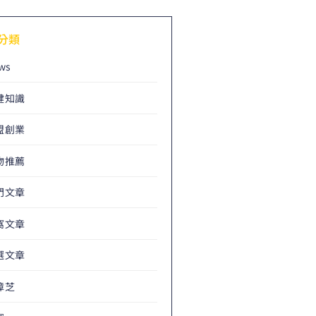
分類
ws
健知識
盟創業
物推薦
門文章
窩文章
選文章
樟芝