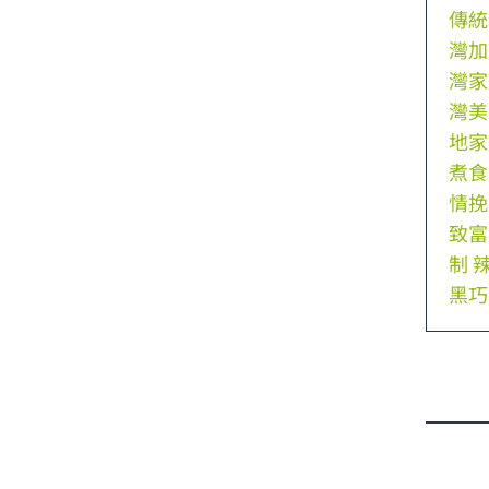
傳統
灣加
灣家
灣美
地家
煮食
情挽
致富
制
黑巧