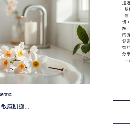
通
幫
信
慣
解
的
健
智
分
一
選文章
敏感肌適...