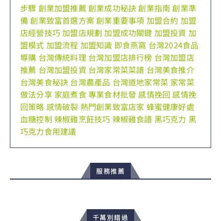
步驟
創業加盟推薦
創業成功秘訣
創業指南
創業準
備
創業致富首選方案
創業重要事項
加盟合約
加盟
店經營技巧
加盟店規劃
加盟成功關鍵
加盟投資
加
盟模式
加盟流程
加盟知識
即食燕窩
台灣2024食品
導購
台灣傳統料理
台灣加盟店排行榜
台灣加盟店
推薦
台灣加盟投資
台灣家常菜菜譜
台灣美食推介
台灣美食秘訣
台灣農產品
台灣道地家常菜
家常菜
做法分享
家庭煮食
專業食材批發
感情挽回
感情挽
回策略
感情破裂
熱門創業致富店家
蜂蜜健康好處
血糖控制
辣椒雞烹飪技巧
辣椒雞食譜
黑巧克力
黑
巧克力食用建議
服務推薦
千萬別錯過