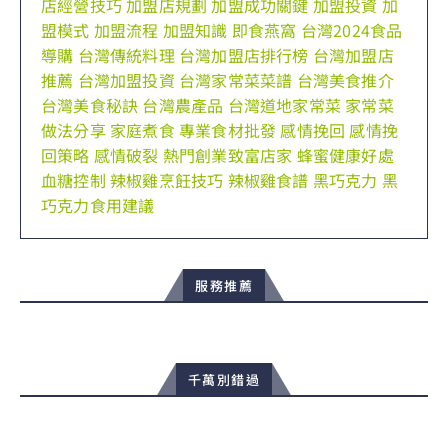
店經營技巧
加盟店規劃
加盟成功關鍵
加盟投資
加
盟模式
加盟流程
加盟知識
即食燕窩
台灣2024食品
導購
台灣傳統料理
台灣加盟店排行榜
台灣加盟店
推薦
台灣加盟投資
台灣家常菜菜譜
台灣美食推介
台灣美食秘訣
台灣農產品
台灣道地家常菜
家常菜
做法分享
家庭煮食
專業食材批發
感情挽回
感情挽
回策略
感情破裂
熱門創業致富店家
蜂蜜健康好處
血糖控制
辣椒雞烹飪技巧
辣椒雞食譜
黑巧克力
黑
巧克力食用建議
服務推薦
千萬別錯過