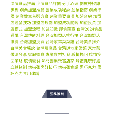
冷凍食品推薦
冷凍食品評價
分手心理
剝皮辣椒雞
步驟
創業加盟推薦
創業成功秘訣
創業指南
創業準
備
創業致富首選方案
創業重要事項
加盟合約
加盟
店經營技巧
加盟店規劃
加盟成功關鍵
加盟投資
加
盟模式
加盟流程
加盟知識
即食燕窩
台灣2024食品
導購
台灣傳統料理
台灣加盟店排行榜
台灣加盟店
推薦
台灣加盟投資
台灣家常菜菜譜
台灣美食推介
台灣美食秘訣
台灣農產品
台灣道地家常菜
家常菜
做法分享
家庭煮食
專業食材批發
感情挽回
感情挽
回策略
感情破裂
熱門創業致富店家
蜂蜜健康好處
血糖控制
辣椒雞烹飪技巧
辣椒雞食譜
黑巧克力
黑
巧克力食用建議
服務推薦