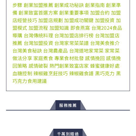
步驟
創業加盟推薦
創業成功秘訣
創業指南
創業準
備
創業致富首選方案
創業重要事項
加盟合約
加盟
店經營技巧
加盟店規劃
加盟成功關鍵
加盟投資
加
盟模式
加盟流程
加盟知識
即食燕窩
台灣2024食品
導購
台灣傳統料理
台灣加盟店排行榜
台灣加盟店
推薦
台灣加盟投資
台灣家常菜菜譜
台灣美食推介
台灣美食秘訣
台灣農產品
台灣道地家常菜
家常菜
做法分享
家庭煮食
專業食材批發
感情挽回
感情挽
回策略
感情破裂
熱門創業致富店家
蜂蜜健康好處
血糖控制
辣椒雞烹飪技巧
辣椒雞食譜
黑巧克力
黑
巧克力食用建議
服務推薦
千萬別錯過