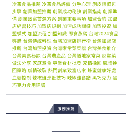
冷凍食品推薦
冷凍食品評價
分手心理
剝皮辣椒雞
步驟
創業加盟推薦
創業成功秘訣
創業指南
創業準
備
創業致富首選方案
創業重要事項
加盟合約
加盟
店經營技巧
加盟店規劃
加盟成功關鍵
加盟投資
加
盟模式
加盟流程
加盟知識
即食燕窩
台灣2024食品
導購
台灣傳統料理
台灣加盟店排行榜
台灣加盟店
推薦
台灣加盟投資
台灣家常菜菜譜
台灣美食推介
台灣美食秘訣
台灣農產品
台灣道地家常菜
家常菜
做法分享
家庭煮食
專業食材批發
感情挽回
感情挽
回策略
感情破裂
熱門創業致富店家
蜂蜜健康好處
血糖控制
辣椒雞烹飪技巧
辣椒雞食譜
黑巧克力
黑
巧克力食用建議
服務推薦