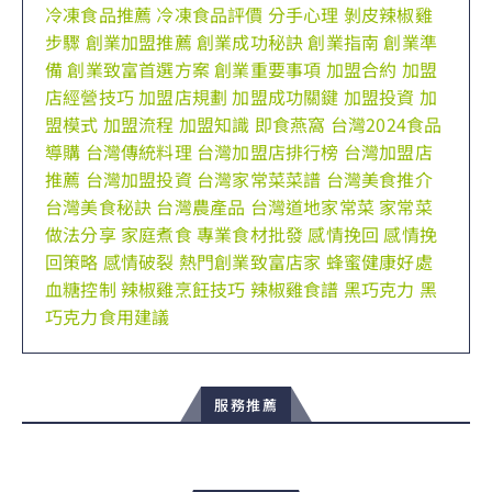
冷凍食品推薦
冷凍食品評價
分手心理
剝皮辣椒雞
步驟
創業加盟推薦
創業成功秘訣
創業指南
創業準
備
創業致富首選方案
創業重要事項
加盟合約
加盟
店經營技巧
加盟店規劃
加盟成功關鍵
加盟投資
加
盟模式
加盟流程
加盟知識
即食燕窩
台灣2024食品
導購
台灣傳統料理
台灣加盟店排行榜
台灣加盟店
推薦
台灣加盟投資
台灣家常菜菜譜
台灣美食推介
台灣美食秘訣
台灣農產品
台灣道地家常菜
家常菜
做法分享
家庭煮食
專業食材批發
感情挽回
感情挽
回策略
感情破裂
熱門創業致富店家
蜂蜜健康好處
血糖控制
辣椒雞烹飪技巧
辣椒雞食譜
黑巧克力
黑
巧克力食用建議
服務推薦