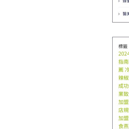
蜂
醫
標籤
20
指南
薦
辣椒
成功
業致
加盟
店規
加盟
食燕