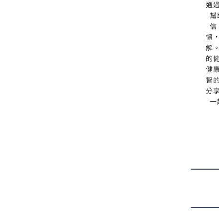
通
幫
信
慣
解
的
健
智
分
一