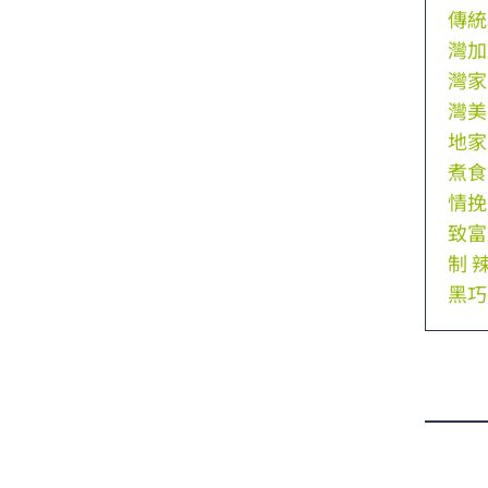
傳統
灣加
灣家
灣美
地家
煮食
情挽
致富
制
黑巧