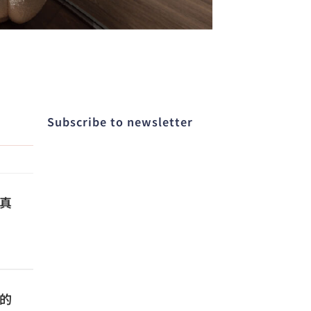
Subscribe to newsletter​
真
的