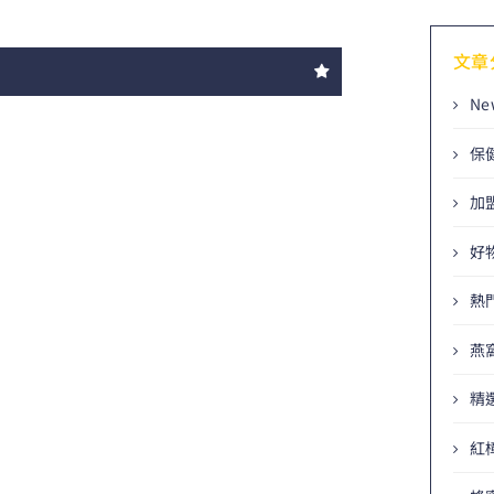
文章
Ne
保
加
好
熱
燕
精
紅