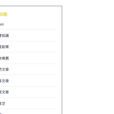
分類
ws
健知識
盟創業
物推薦
門文章
窩文章
選文章
樟芝