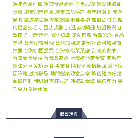
冷凍食品推薦
冷凍食品評價
分手心理
剝皮辣椒雞
步驟
創業加盟推薦
創業成功秘訣
創業指南
創業準
備
創業致富首選方案
創業重要事項
加盟合約
加盟
店經營技巧
加盟店規劃
加盟成功關鍵
加盟投資
加
盟模式
加盟流程
加盟知識
即食燕窩
台灣2024食品
導購
台灣傳統料理
台灣加盟店排行榜
台灣加盟店
推薦
台灣加盟投資
台灣家常菜菜譜
台灣美食推介
台灣美食秘訣
台灣農產品
台灣道地家常菜
家常菜
做法分享
家庭煮食
專業食材批發
感情挽回
感情挽
回策略
感情破裂
熱門創業致富店家
蜂蜜健康好處
血糖控制
辣椒雞烹飪技巧
辣椒雞食譜
黑巧克力
黑
巧克力食用建議
服務推薦