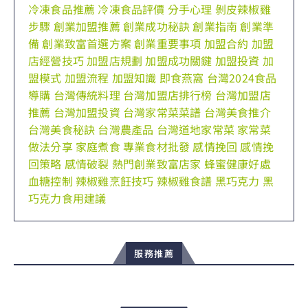
冷凍食品推薦
冷凍食品評價
分手心理
剝皮辣椒雞
步驟
創業加盟推薦
創業成功秘訣
創業指南
創業準
備
創業致富首選方案
創業重要事項
加盟合約
加盟
店經營技巧
加盟店規劃
加盟成功關鍵
加盟投資
加
盟模式
加盟流程
加盟知識
即食燕窩
台灣2024食品
導購
台灣傳統料理
台灣加盟店排行榜
台灣加盟店
推薦
台灣加盟投資
台灣家常菜菜譜
台灣美食推介
台灣美食秘訣
台灣農產品
台灣道地家常菜
家常菜
做法分享
家庭煮食
專業食材批發
感情挽回
感情挽
回策略
感情破裂
熱門創業致富店家
蜂蜜健康好處
血糖控制
辣椒雞烹飪技巧
辣椒雞食譜
黑巧克力
黑
巧克力食用建議
服務推薦