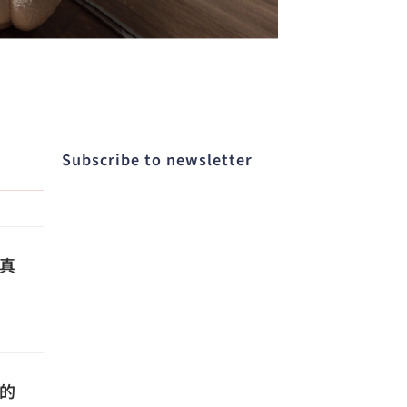
Subscribe to newsletter​
真
的