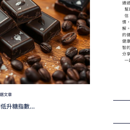
通
幫
信
慣
解
的
健
智
分
一
選文章
升糖指數...