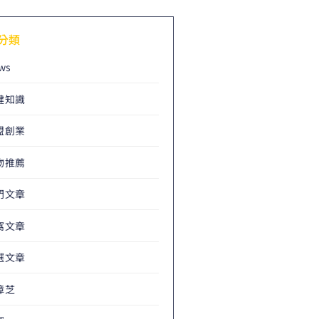
分類
ws
健知識
盟創業
物推薦
門文章
窩文章
選文章
樟芝