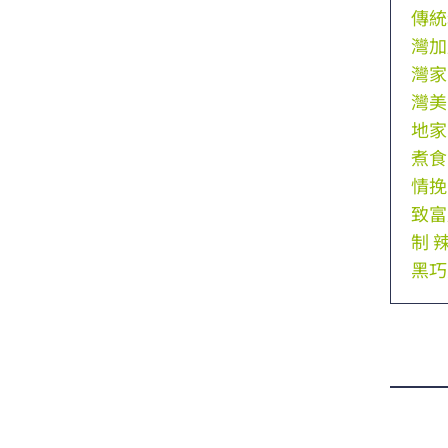
傳統
灣加
灣家
灣美
地家
煮食
情挽
致富
制
黑巧