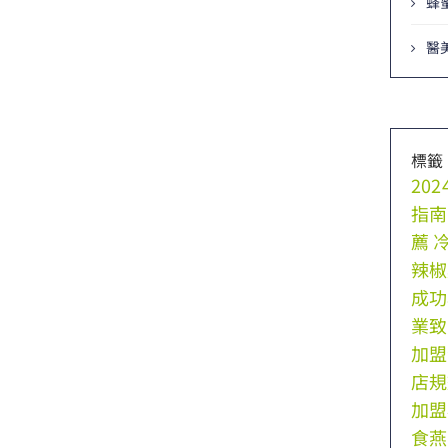
蜂
醫
標籤
20
指南
薦
辣椒
成功
業致
加盟
店規
加盟
食燕