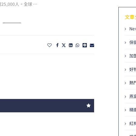
5,000人。全球 …
文章
Ne
保
加
好
熱
燕
精
紅